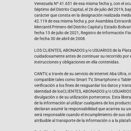
Venezuela Nº 41.651 de esa misma fecha y, con el ocum
Séptimo del Distrito Capital, el 26 de julio del 2019, 
carácter que consta en la designación realizada media
42.119 de esa misma fecha y, por Asamblea Extraordina
Mercantil Primero del Distrito Capital y Estado Boliva
fecha 13 de julio de 2021, Registro de Información Fi
de fecha 30 de abril de 2008.
LOS CLIENTES, ABONADOS y/o USUARIOS de la Plataform
cuidadosamente antes de continuar su recorrido por 
instrucciones y obligaciones en ella contenidas.
CANTV, a través de su servicio de internet Aba Ultra
compatible tales como Smart TV, Smartphone o Tablet
verificación a los fines de resguardar los datos y tr
identidad de losCLIENTES, ABONADOS y/o USUARIOS, qu
divulgación o de su utilización porterceros. Esta li
de la información al utilizar cualquiera de los prod
declaran asumir la responsabilidad que acarrea su us
será responsable cuando el incumplimiento de sus oblig
atribuible al transporte de la información o a la p