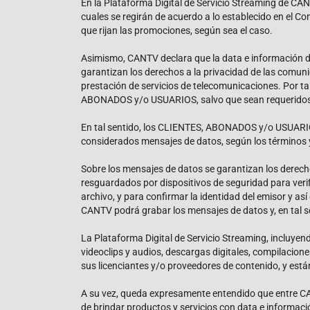
En la Plataforma Digital de Servicio Streaming de C
cuales se regirán de acuerdo a lo establecido en el Co
que rijan las promociones, según sea el caso.
Asimismo, CANTV declara que la data e información de 
garantizan los derechos a la privacidad de las comun
prestación de servicios de telecomunicaciones. Por t
ABONADOS y/o USUARIOS, salvo que sean requeridos po
En tal sentido, los CLIENTES, ABONADOS y/o USUARIOS 
considerados mensajes de datos, según los términos 
Sobre los mensajes de datos se garantizan los derech
resguardados por dispositivos de seguridad para veri
archivo, y para confirmar la identidad del emisor y 
CANTV podrá grabar los mensajes de datos y, en tal se
La Plataforma Digital de Servicio Streaming, incluyend
videoclips y audios, descargas digitales, compilacione
sus licenciantes y/o proveedores de contenido, y está
A su vez, queda expresamente entendido que entre C
de brindar productos y servicios con data e informac