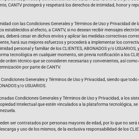
e, CANTV protegerá y respetará los derechos de intimidad, honor y reput
d con las Condiciones Generales y Términos de Uso y Privacidad de la 
 establecidos al efecto, a CANTV, si no desean recibir mensajes electrón
as, deberá cesar en dichos envíos y aplicar las medidas correctivas corr
ciente, hará sus mejores esfuerzos y procederá a implementar los correcti
ntimidad personal y familiar de los CLIENTES, ABONADOS y/o USUARIOS, y
aforma tecnológica en cualquier momento, sin previa notificación a lo
de orden técnico que se consideren necesarias y convenientes, así como 
ndemnización por parte de CANTV.
 Condiciones Generales y Términos de Uso y Privacidad, siendo que todo 
 ABONADOS y/o USUARIOS.
ionadas Condiciones Generales y Términos de Uso y Privacidad, a los siste
piedad Intelectual que estén vinculados a la plataforma tecnológica, se a
enezuela.
eden ser contratados por personas mayores de edad, por lo que no será r
a descarga y uso de los mismos, de la exclusiva responsabilidad de los