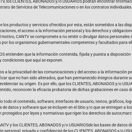
ANTV, los CLIENTES, ABONADOS y/o USUARIOS podrán encontrar nformación 
ntrato de Servicios de Telecomunicaciones o en los contratos individuales
los productos y servicios ofrecidos por esta, están sometidos a las dispo
icaciones, el acceso a la información personal y los derechos y obliga
al motivo, CANTV se compromete a no emitir o divulgar datos personales 
r los organismos gubernamentales competentes y facultados para ello p
entienden que la información contenida, fijada y puesta a disposición 
y condiciones que aquí se exponen.
os a la privacidad de las comunicaciones y del acceso a la información p
ficar que no han sido alterados, que han permanecido íntegros durante s
así evidenciar su origen. Es por ello, que los CLIENTES, ABONADOS y/o 
ntido, reconocen la eficacia probatoria de dichas grabaciones en caso de
o todo el contenido, software, interfaces de usuario, textos, gráficos, lo
s de datos y software que se incluyen en el Sitio y/o que se entregan a l
n protegidos por leyes y normativas que rigen los derechos de autor,marcas
ANTV y los CLIENTES, ABONADOS y/o USUARIOSde las bases de datos digit
ión personal, privada y confidencial de los CLIENTES, ABONADOS y/o USUA