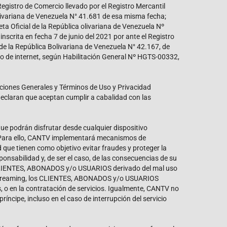
egistro de Comercio llevado por el Registro Mercantil
 Bolivariana de Venezuela N° 41.681 de esa misma fecha;
a Oficial de la República olivariana de Venezuela Nº
scrita en fecha 7 de junio del 2021 por ante el Registro
l de la República Bolivariana de Venezuela N° 42.167, de
cio de internet, según Habilitación General Nº HGTS-00332,
ciones Generales y Términos de Uso y Privacidad
eclaran que aceptan cumplir a cabalidad con las
ue podrán disfrutar desde cualquier dispositivo
d. Para ello, CANTV implementará mecanismos de
que tienen como objetivo evitar fraudes y proteger la
sabilidad y, de ser el caso, de las consecuencias de su
los CLIENTES, ABONADOS y/o USUARIOS derivado del mal uso
cio Streaming, los CLIENTES, ABONADOS y/o USUARIOS
, o en la contratación de servicios. Igualmente, CANTV no
íncipe, incluso en el caso de interrupción del servicio