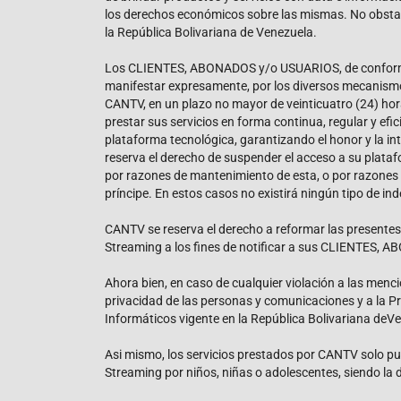
los derechos económicos sobre las mismas. No obstant
la República Bolivariana de Venezuela.
Los CLIENTES, ABONADOS y/o USUARIOS, de conformida
manifestar expresamente, por los diversos mecanismos
CANTV, en un plazo no mayor de veinticuatro (24) hor
prestar sus servicios en forma continua, regular y efi
plataforma tecnológica, garantizando el honor y la i
reserva el derecho de suspender el acceso a su plat
por razones de mantenimiento de esta, o por razones 
príncipe. En estos casos no existirá ningún tipo de i
CANTV se reserva el derecho a reformar las presentes
Streaming a los fines de notificar a sus CLIENTES,
Ahora bien, en caso de cualquier violación a las menc
privacidad de las personas y comunicaciones y a la Pro
Informáticos vigente en la República Bolivariana deV
Asi mismo, los servicios prestados por CANTV solo pu
Streaming por niños, niñas o adolescentes, siendo l