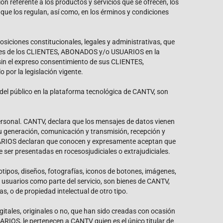
referente a los productos y servicios que se ofrecen, los
 que los regulan, así como, en los érminos y condiciones
siciones constitucionales, legales y administrativas, que
ciones de los CLIENTES, ABONADOS y/o USUARIOS en la
sin el expreso consentimiento de sus CLIENTES,
or la legislación vigente.
del público en la plataforma tecnológica de CANTV, son
ersonal. CANTV, declara que los mensajes de datos vienen
u generación, comunicación y transmisión, recepción y
USUARIOS declaran que conocen y expresamente aceptan que
 ser presentadas en rocesosjudiciales o extrajudiciales.
gotipos, diseños, fotografías, iconos de botones, imágenes,
os usuarios como parte del servicio, son bienes de CANTV,
, o de propiedad intelectual de otro tipo.
ales, originales o no, que han sido creadas con ocasión
RIOS, le pertenecen a CANTV quien es el único titular de