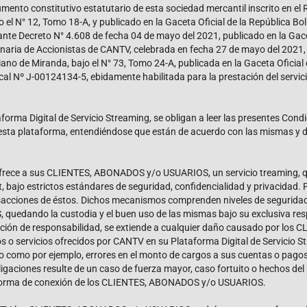
ento constitutivo estatutario de esta sociedad mercantil inscrito en el R
bajo el N° 12, Tomo 18-A, y publicado en la Gaceta Oficial de la República
nte Decreto N° 4.608 de fecha 04 de mayo del 2021, publicado en la Gacet
ria de Accionistas de CANTV, celebrada en fecha 27 de mayo del 2021, in
riano de Miranda, bajo el N° 73, Tomo 24-A, publicada en la Gaceta Oficia
scal Nº J-00124134-5, ebidamente habilitada para la prestación del servi
a Digital de Servicio Streaming, se obligan a leer las presentes Condi
esta plataforma, entendiéndose que están de acuerdo con las mismas y d
, ofrece a sus CLIENTES, ABONADOS y/o USUARIOS, un servicio treaming, q
, bajo estrictos estándares de seguridad, confidencialidad y privacida
ansacciones de éstos. Dichos mecanismos comprenden niveles de seguridad 
edando la custodia y el buen uso de las mismas bajo su exclusiva respon
beración de responsabilidad, se extiende a cualquier daño causado por 
uctos o servicios ofrecidos por CANTV en su Plataforma Digital de Servi
o como por ejemplo, errores en el monto de cargos a sus cuentas o pagos
aciones resulte de un caso de fuerza mayor, caso fortuito o hechos del pr
lataforma de conexión de los CLIENTES, ABONADOS y/o USUARIOS.